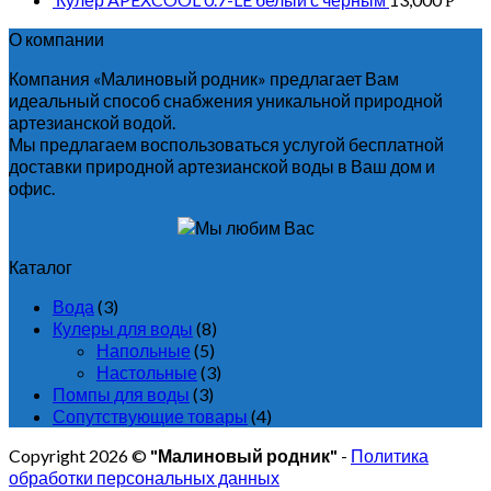
Р
О компании
Компания «Малиновый родник» предлагает Вам
идеальный способ снабжения уникальной природной
артезианской водой.
Мы предлагаем воспользоваться услугой бесплатной
доставки природной артезианской воды в Ваш дом и
офис.
Каталог
Вода
(3)
Кулеры для воды
(8)
Напольные
(5)
Настольные
(3)
Помпы для воды
(3)
Сопутствующие товары
(4)
Copyright 2026 ©
"Малиновый родник"
-
Политика
обработки персональных данных