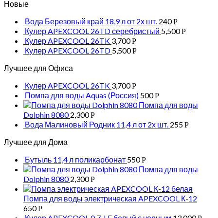
Новые
Вода Березовый край 18,9 л от 2х шт.
240
Р
Кулер APEXCOOL 26TD серебристый
5,500
Р
Кулер APEXCOOL 26TK
3,700
Р
Кулер APEXCOOL 26TD
5,500
Р
Лучшее для Офиса
Кулер APEXCOOL 26TK
3,700
Р
Помпа для воды Aquas (Россия)
500
Р
Помпа для воды
Dolphin 8080
2,300
Р
Вода Малиновый Родник 11,4 л от 2х шт.
255
Р
Лучшее для Дома
Бутыль 11,4 л поликарбонат
550
Р
Помпа для воды
Dolphin 8080
2,300
Р
Помпа для воды электрическая APEXCOOL К-12
650
Р
Кулер APEXCOOL 0.7-LE белый с черным
13,000