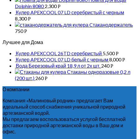
Dolphin 8080
2,300
Р
Кулер APEXCOOL 07 LD серебристый с черным
8,300
Р
Cтаканодержатель
750
Р
Лучшее для Дома
Кулер APEXCOOL 26TD серебристый
5,500
Р
Кулер APEXCOOL 07 LD белый с черным
8,000
Р
Вода Березовый край 18,9 л от 2х шт.
240
Р
Стаканы одноразовые 0,2 л
(200 шт.)
260
Р
О компании
Компания «Малиновый родник» предлагает Вам
идеальный способ снабжения уникальной природной
артезианской водой.
Мы предлагаем воспользоваться услугой бесплатной
доставки природной артезианской воды в Ваш дом и
офис.