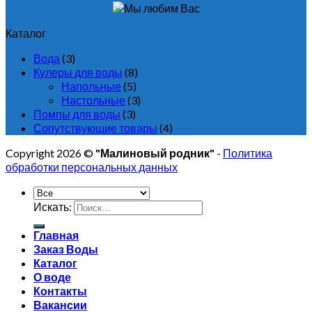
Каталог
Вода
(3)
Кулеры для воды
(8)
Напольные
(5)
Настольные
(3)
Помпы для воды
(3)
Сопутствующие товары
(4)
Copyright 2026 ©
"Малиновый родник"
-
Политика
обработки персональных данных
Искать:
Главная
Заказ Воды
Каталог
О воде
Контакты
Вакансии