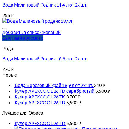
Вода Малиновый Родник 11,4 л от 2х шт.
255
Р
Добавить в список желаний
Быстрый просмотр
Вода
Вода Малиновый Родник 18,9 л от 2х шт.
270
Р
Новые
Вода Березовый край 18,9 л от 2х шт.
240
Р
Кулер APEXCOOL 26TD серебристый
5,500
Р
Кулер APEXCOOL 26TK
3,700
Р
Кулер APEXCOOL 26TD
5,500
Р
Лучшее для Офиса
Кулер APEXCOOL 26TD
5,500
Р
Помпа для воды