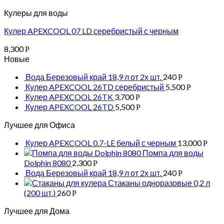
Кулеры для воды
Кулер APEXCOOL 07 LD серебристый с черным
8,300
Р
Новые
Вода Березовый край 18,9 л от 2х шт.
240
Р
Кулер APEXCOOL 26TD серебристый
5,500
Р
Кулер APEXCOOL 26TK
3,700
Р
Кулер APEXCOOL 26TD
5,500
Р
Лучшее для Офиса
Кулер APEXCOOL 0.7-LE белый с черным
13,000
Р
Помпа для воды
Dolphin 8080
2,300
Р
Вода Березовый край 18,9 л от 2х шт.
240
Р
Стаканы одноразовые 0,2 л
(200 шт.)
260
Р
Лучшее для Дома