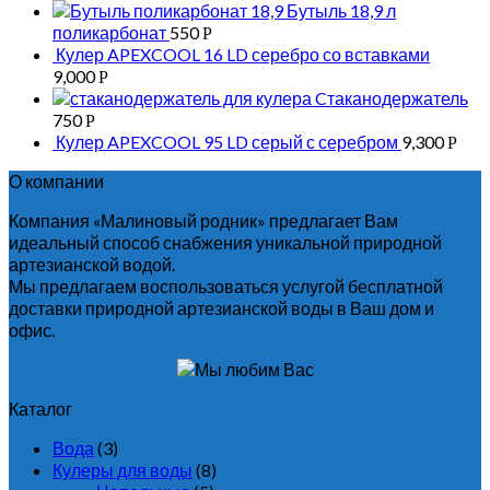
Бутыль 18,9 л
поликарбонат
550
Р
Кулер APEXCOOL 16 LD серебро со вставками
9,000
Р
Cтаканодержатель
750
Р
Кулер APEXCOOL 95 LD серый с серебром
9,300
Р
О компании
Компания «Малиновый родник» предлагает Вам
идеальный способ снабжения уникальной природной
артезианской водой.
Мы предлагаем воспользоваться услугой бесплатной
доставки природной артезианской воды в Ваш дом и
офис.
Каталог
Вода
(3)
Кулеры для воды
(8)