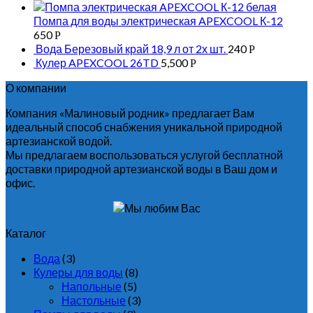
Помпа для воды электрическая APEXCOOL К-12
650
Р
Вода Березовый край 18,9 л от 2х шт.
240
Р
Кулер APEXCOOL 26TD
5,500
Р
О компании
Компания «Малиновый родник» предлагает Вам
идеальный способ снабжения уникальной природной
артезианской водой.
Мы предлагаем воспользоваться услугой бесплатной
доставки природной артезианской воды в Ваш дом и
офис.
Каталог
Вода
(3)
Кулеры для воды
(8)
Напольные
(5)
Настольные
(3)