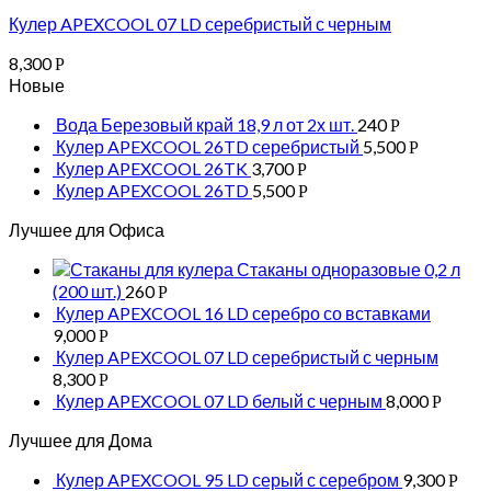
Кулер APEXCOOL 07 LD серебристый с черным
8,300
Р
Новые
Вода Березовый край 18,9 л от 2х шт.
240
Р
Кулер APEXCOOL 26TD серебристый
5,500
Р
Кулер APEXCOOL 26TK
3,700
Р
Кулер APEXCOOL 26TD
5,500
Р
Лучшее для Офиса
Стаканы одноразовые 0,2 л
(200 шт.)
260
Р
Кулер APEXCOOL 16 LD серебро со вставками
9,000
Р
Кулер APEXCOOL 07 LD серебристый с черным
8,300
Р
Кулер APEXCOOL 07 LD белый с черным
8,000
Р
Лучшее для Дома
Кулер APEXCOOL 95 LD серый с серебром
9,300
Р