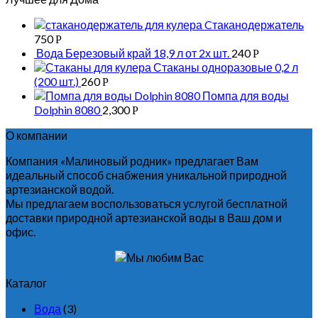
Cтаканодержатель
750
Р
Вода Березовый край 18,9 л от 2х шт.
240
Р
Стаканы одноразовые 0,2 л
(200 шт.)
260
Р
Помпа для воды
Dolphin 8080
2,300
Р
О компании
Компания «Малиновый родник» предлагает Вам
идеальный способ снабжения уникальной природной
артезианской водой.
Мы предлагаем воспользоваться услугой бесплатной
доставки природной артезианской воды в Ваш дом и
офис.
Каталог
Вода
(3)