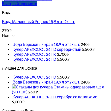
Быстрый просмотр
Вода
Вода Малиновый Родник 18,9 л от 2х шт.
270
Р
Новые
Вода Березовый край 18,9 л от 2х шт.
240
Р
Кулер APEXCOOL 26TD серебристый
5,500
Р
Кулер APEXCOOL 26TK
3,700
Р
Кулер APEXCOOL 26TD
5,500
Р
Лучшее для Офиса
Кулер APEXCOOL 26TD
5,500
Р
Вода Березовый край 18,9 л от 2х шт.
240
Р
Стаканы одноразовые 0,2 л
(200 шт.)
260
Р
Кулер APEXCOOL 16 LD серебро со вставками
9,000
Р
Лучшее для Дома