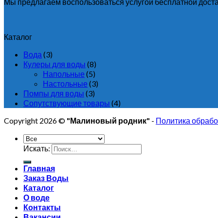
Мы предлагаем воспользоваться услугой бесплатной доста
Каталог
Вода
(3)
Кулеры для воды
(8)
Напольные
(5)
Настольные
(3)
Помпы для воды
(3)
Сопутствующие товары
(4)
Copyright 2026 ©
"Малиновый родник"
-
Политика обрабо
Искать:
Главная
Заказ Воды
Каталог
О воде
Контакты
Вакансии