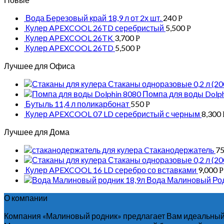
Вода Березовый край 18,9 л от 2х шт.
240
Р
Кулер APEXCOOL 26TD серебристый
5,500
Р
Кулер APEXCOOL 26TK
3,700
Р
Кулер APEXCOOL 26TD
5,500
Р
Лучшее для Офиса
Стаканы одноразовые 0,2 л (200
Помпа для воды Dolph
Бутыль 11,4 л поликарбонат
550
Р
Кулер APEXCOOL 07 LD серебристый с черным
8,300
Лучшее для Дома
Cтаканодержатель
7
Стаканы одноразовые 0,2 л (200
Кулер APEXCOOL 16 LD серебро со вставками
9,000
Р
Вода Малиновый Родн
О компании
Компания «Малиновый родник» предлагает Вам идеальный 