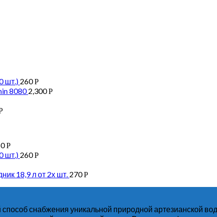
 шт.)
260
Р
in 8080
2,300
Р
Р
50
Р
 шт.)
260
Р
ик 18,9 л от 2х шт.
270
Р
способ снабжения уникальной природной артезианской вод