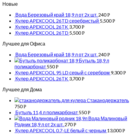
Новые
Вода Березовый край 18,9 л от 2х шт.
240
Р
Кулер APEXCOOL 26TD серебристый
5,500
Р
Кулер APEXCOOL 26TK
3,700
Р
Кулер APEXCOOL 26TD
5,500
Р
Лучшее для Офиса
Вода Березовый край 18,9 л от 2х шт.
240
Р
Бутыль 18,9 л
поликарбонат
550
Р
Кулер APEXCOOL 95 LD серый с серебром
9,300
Р
Кулер APEXCOOL 26TK
3,700
Р
Лучшее для Дома
Cтаканодержатель
750
Р
Бутыль 11,4 л поликарбонат
550
Р
Вода Малиновый
Родник 18,9 л от 2х шт.
270
Р
Кулер APEXCOOL 0.7-LE белый с черным
13,000
Р