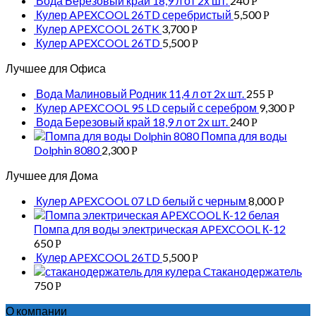
Вода Березовый край 18,9 л от 2х шт.
240
Р
Кулер APEXCOOL 26TD серебристый
5,500
Р
Кулер APEXCOOL 26TK
3,700
Р
Кулер APEXCOOL 26TD
5,500
Р
Лучшее для Офиса
Вода Малиновый Родник 11,4 л от 2х шт.
255
Р
Кулер APEXCOOL 95 LD серый с серебром
9,300
Р
Вода Березовый край 18,9 л от 2х шт.
240
Р
Помпа для воды
Dolphin 8080
2,300
Р
Лучшее для Дома
Кулер APEXCOOL 07 LD белый с черным
8,000
Р
Помпа для воды электрическая APEXCOOL К-12
650
Р
Кулер APEXCOOL 26TD
5,500
Р
Cтаканодержатель
750
Р
О компании